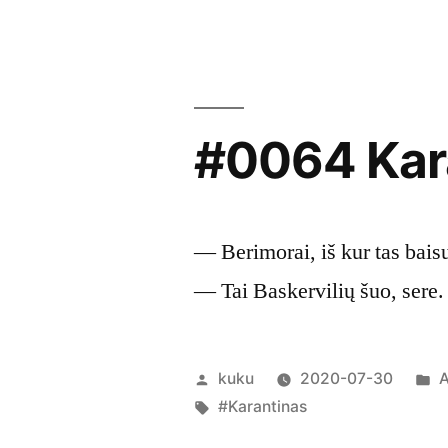
#0064 Kar
— Berimorai, iš kur tas baisu
— Tai Baskervilių šuo, sere. 
Posted
P
kuku
2020-07-30
A
by
Tags:
i
#Karantinas