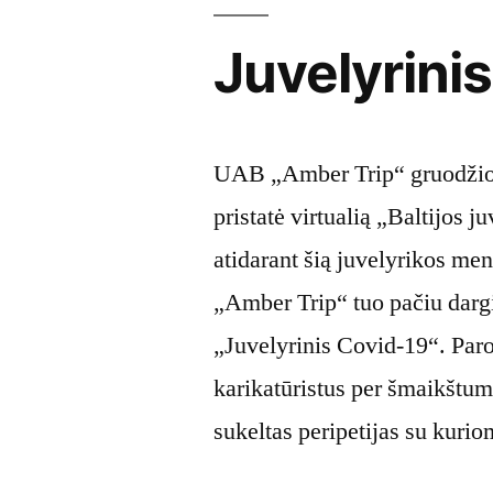
Juvelyrini
UAB „Amber Trip“ gruodžio 15
pristatė virtualią „Baltijos 
atidarant šią juvelyrikos me
„Amber Trip“ tuo pačiu dargi
„Juvelyrinis Covid-19“. Paro
karikatūristus per šmaikštu
sukeltas peripetijas su kuri