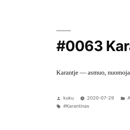
#0063 Kara
Karantje — asmuo, nuomojant
Posted
P
kuku
2020-07-29
A
by
Tags:
i
#Karantinas