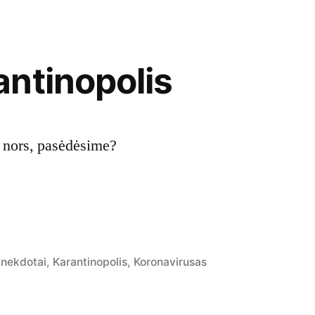
ntinopolis
 nors, pasėdėsime?
osted
nekdotai
,
Karantinopolis
,
Koronavirusas
n