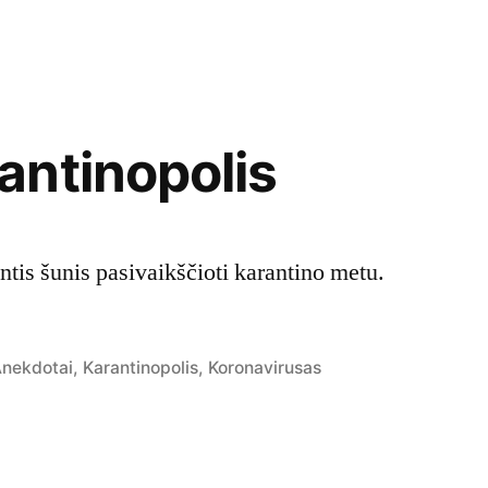
ntinopolis
is šunis pasivaikščioti karantino metu.
osted
nekdotai
,
Karantinopolis
,
Koronavirusas
n