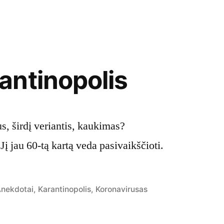
antinopolis
s, širdį veriantis, kaukimas?
Jį jau 60-tą kartą veda pasivaikščioti.
osted
nekdotai
,
Karantinopolis
,
Koronavirusas
n