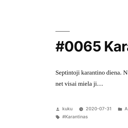
#0065 Kara
Septintoji karantino diena. 
net visai miela ji…
Posted
P
kuku
2020-07-31
A
by
Tags:
in
#Karantinas