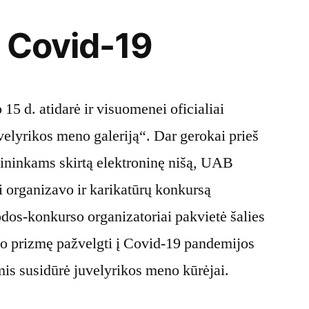
s Covid-19
 d. atidarė ir visuomenei oficialiai
juvelyrikos meno galeriją“. Dar gerokai prieš
nininkams skirtą elektroninę nišą, UAB
 organizavo ir karikatūrų konkursą
dos-konkurso organizatoriai pakvietė šalies
mo prizmę pažvelgti į Covid-19 pandemijos
omis susidūrė juvelyrikos meno kūrėjai.