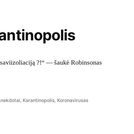
ntinopolis
e saviizoliaciją ?!“ — šaukė Robinsonas
osted
nekdotai
,
Karantinopolis
,
Koronavirusas
n