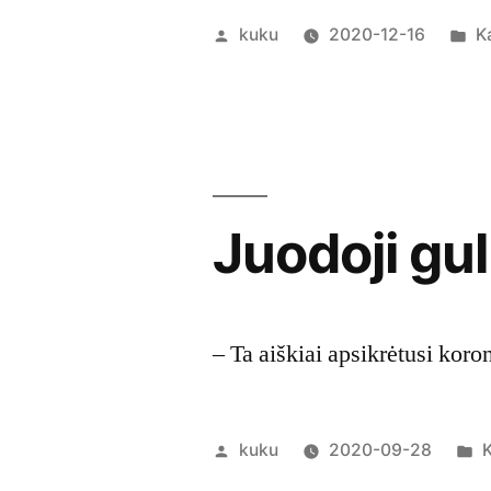
Posted
P
kuku
2020-12-16
K
by
in
Juodoji gu
– Ta aiškiai apsikrėtusi koro
Posted
P
kuku
2020-09-28
K
by
i