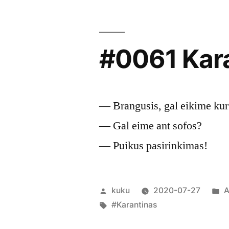
#0061 Kara
— Brangusis, gal eikime kur
— Gal eime ant sofos?
— Puikus pasirinkimas!
Posted
P
kuku
2020-07-27
A
by
Tags:
i
#Karantinas