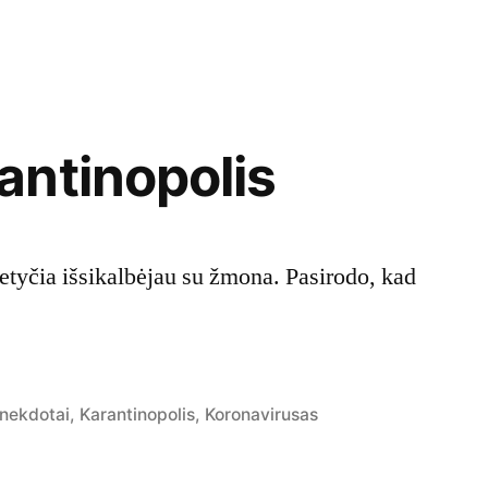
ntinopolis
Netyčia išsikalbėjau su žmona. Pasirodo, kad
osted
nekdotai
,
Karantinopolis
,
Koronavirusas