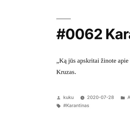
#0062 Kara
„Ką jūs apskritai žinote api
Kruzas.
Posted
P
kuku
2020-07-28
A
by
Tags:
i
#Karantinas