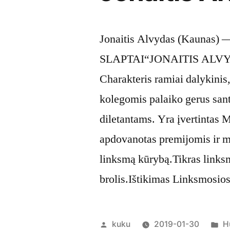
Jonaitis Alvydas (Kaunas) 
SLAPTAI“JONAITIS ALVYDAS
Charakteris ramiai dalykinis,
kolegomis palaiko gerus sant
diletantams. Yra įvertintas M
apdovanotas premijomis ir m
linksmą kūrybą.Tikras linksm
brolis.Ištikimas Linksmosio
Posted
P
kuku
2019-01-30
H