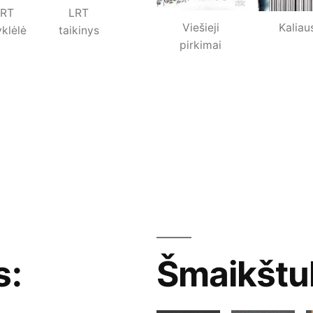
LRT
LRT
Viešieji
Kaliau
yklėlė
taikinys
pirkimai
s:
Šmaikštu