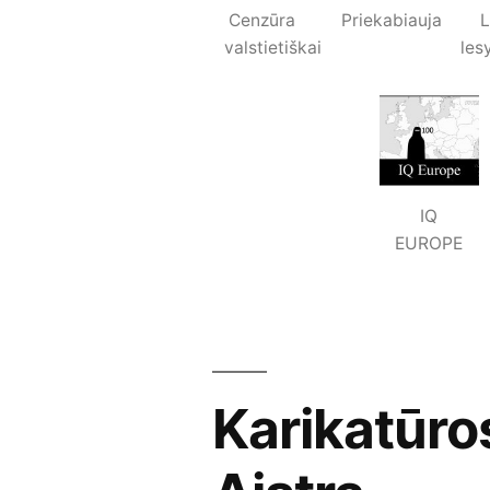
Cenzūra
Priekabiauja
valstietiškai
les
IQ
EUROPE
Karikatūro