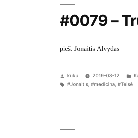
#0079 – T
pieš. Jonaitis Alvydas
Posted
P
kuku
2019-03-12
K
by
Tags:
in
#Jonaitis
,
#medicina
,
#Teisė