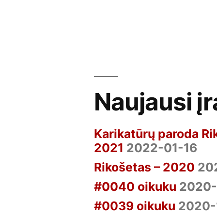
by
in
Naujausi įr
Karikatūrų paroda Ri
2021
2022-01-16
Rikošetas – 2020
20
#0040 oikuku
2020-
#0039 oikuku
2020-