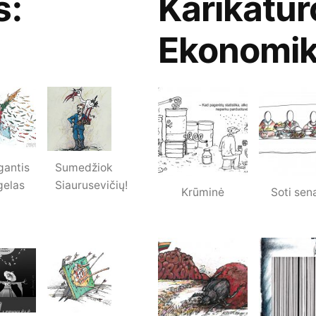
s:
Karikatūr
Ekonomi
gantis
Sumedžiok
gelas
Siaurusevičių!
Krūminė
Soti sen