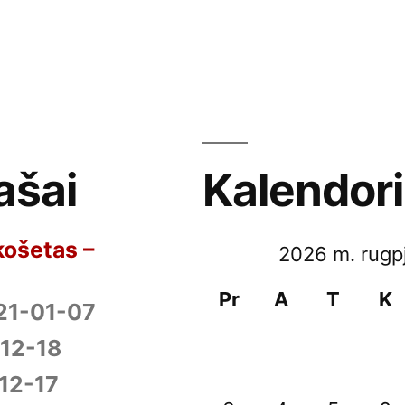
ašai
Kalendor
košetas –
2026 m. rugp
Pr
A
T
K
21-01-07
12-18
12-17