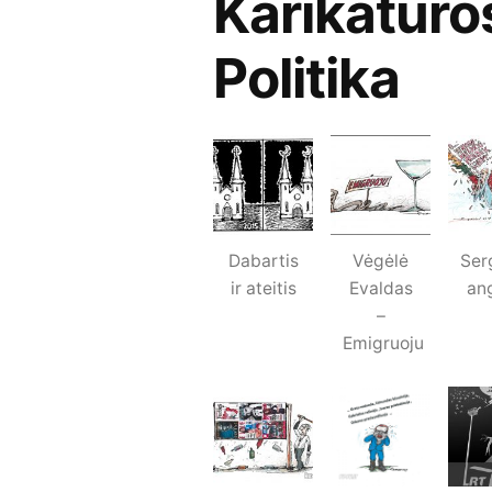
Karikatūro
Politika
Dabartis
Vėgėlė
Ser
ir ateitis
Evaldas
an
–
Emigruoju