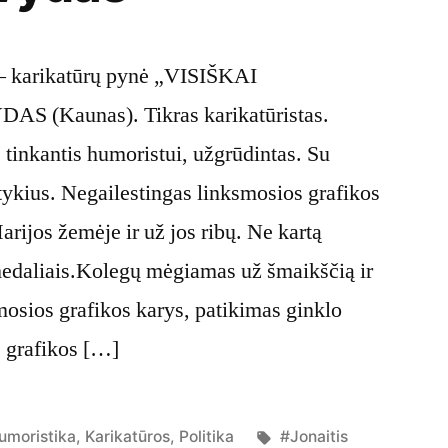
— karikatūrų pynė „VISIŠKAI
 (Kaunas). Tikras karikatūristas.
 tinkantis humoristui, užgrūdintas. Su
ykius. Negailestingas linksmosios grafikos
arijos žemėje ir už jos ribų. Ne kartą
edaliais.Kolegų mėgiamas už šmaikščią ir
osios grafikos karys, patikimas ginklo
s grafikos […]
osted
Tags:
umoristika
,
Karikatūros
,
Politika
#Jonaitis