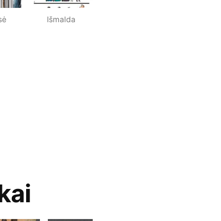
sė
Išmalda
kai