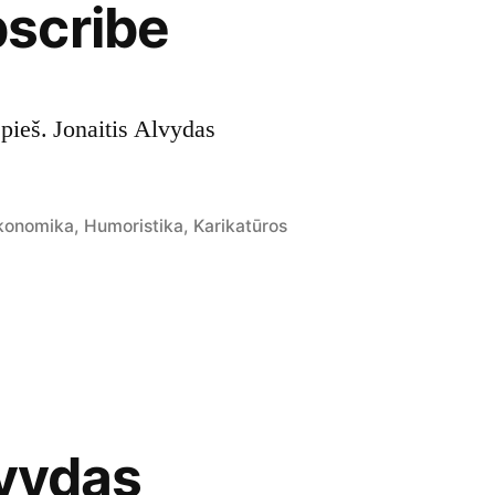
scribe
pieš. Jonaitis Alvydas
osted
konomika
,
Humoristika
,
Karikatūros
lvydas