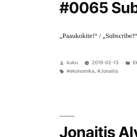
#0065 Sub
„Paaukokite!“ / „Subscribe!“
Posted
P
kuku
2019-02-13
E
by
Tags:
in
#ekonomika
,
#Jonaitis
Jonaitis A