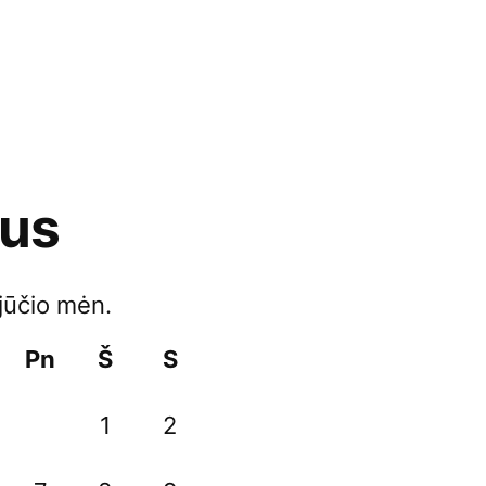
ius
jūčio mėn.
Pn
Š
S
1
2