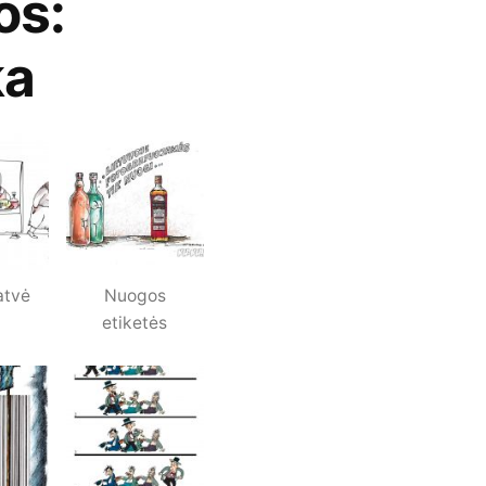
os:
ka
atvė
Nuogos
etiketės