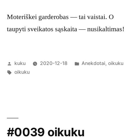
Moteriškei garderobas — tai vaistai. O
taupyti sveikatos sąskaita — nusikaltimas!
Posted
Posted
kuku
2020-12-18
Anekdotai
,
oikuku
by
Tags:
in
oikuku
#0039 oikuku