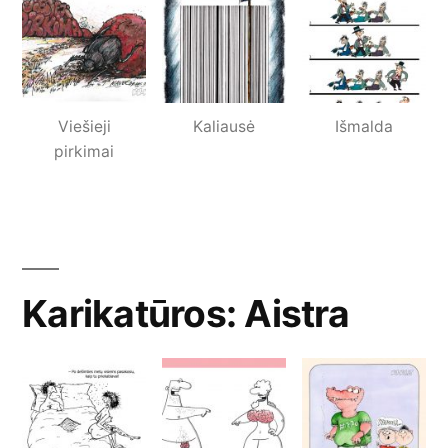
Viešieji
Kaliausė
Išmalda
pirkimai
Karikatūros: Aistra