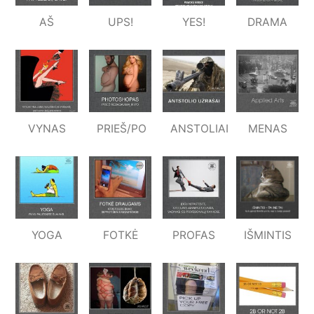
AŠ
UPS!
YES!
DRAMA
VYNAS
PRIEŠ/PO
ANSTOLIAI
MENAS
YOGA
FOTKĖ
PROFAS
IŠMINTIS