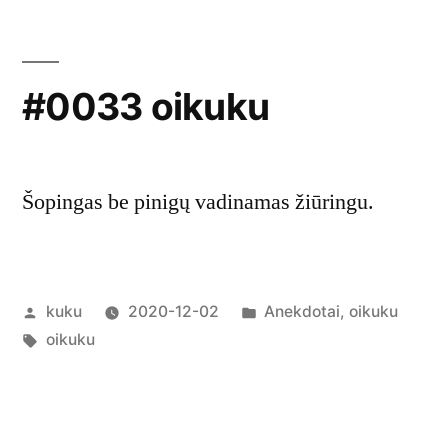
#0033 oikuku
Šopingas be pinigų vadinamas žiūringu.
Posted
Posted
kuku
2020-12-02
Anekdotai
,
oikuku
by
Tags:
in
oikuku