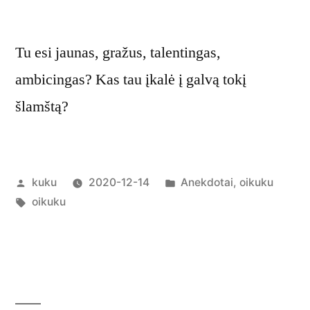
Tu esi jaunas, gražus, talentingas,
ambicingas? Kas tau įkalė į galvą tokį
šlamštą?
Posted
Posted
kuku
2020-12-14
Anekdotai
,
oikuku
by
Tags:
in
oikuku