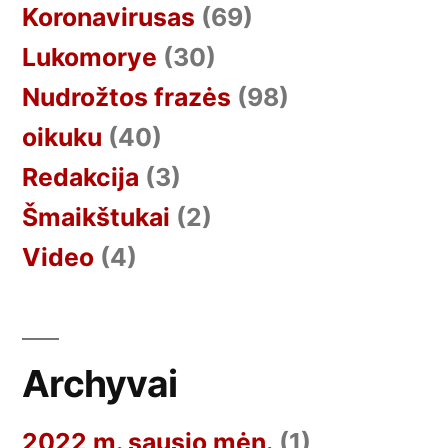
Koronavirusas
(69)
Lukomorye
(30)
Nudrožtos frazės
(98)
oikuku
(40)
Redakcija
(3)
Šmaikštukai
(2)
Video
(4)
Archyvai
2022 m. sausio mėn.
(1)