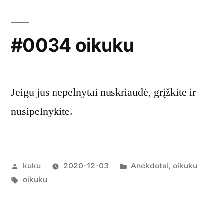
#0034 oikuku
Jeigu jus nepelnytai nuskriaudė, grįžkite ir
nusipelnykite.
Posted
Posted
kuku
2020-12-03
Anekdotai
,
oikuku
by
Tags:
in
oikuku