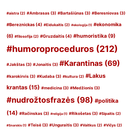
#Ambrasas
(3)
#Bartašiūnas
(3)
#Beresniovas
(3)
#aistra
(2)
#ekonomika
#Bereznickas
(4)
#Eidukaitis
(2)
#ekologija
(1)
#humoristika
(9)
(6)
#Gruzdaitis
(4)
#filosofija
(2)
#humoroproceduros
(212)
#Karantinas
(69)
#Jakštas
(3)
#Jonaitis
(3)
#Lakus
#karokirvis
(3)
#Kudaba
(3)
#kultura
(2)
krantas
(15)
#medicina
(3)
#Medžionis
(3)
#nudrožtosfrazės
(98)
#politika
(14)
#Račinskas
(3)
#Rikošetas
(3)
#Sipaitis
(2)
#religija
(1)
#Teisė
(3)
#Unguraitis
(3)
#Vaitkus
(2)
#Vičys
(2)
#Snarskis
(1)