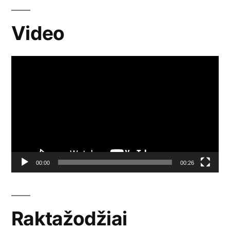
Video
Video
grotuvas
00:00
00:26
Raktažodžiai