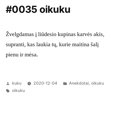
#0035 oikuku
Žvelgdamas į liūdesio kupinas karvės akis,
supranti, kas laukia tų, kurie maitina šalį
pienu ir mėsa.
Posted
Posted
kuku
2020-12-04
Anekdotai
,
oikuku
by
Tags:
in
oikuku