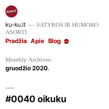
Skip
to
content
ku-ku.lt
SATYROS IR HUMORO
ASORTI
Pradžia
Apie
Blog
More
Monthly Archives:
gruodžio 2020
#0040 oikuku