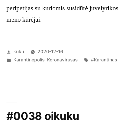
peripetijas su kuriomis susidūrė juvelyrikos
meno kūrėjai.
Posted
kuku
2020-12-16
by
Posted
Tags:
Karantinopolis
,
Koronavirusas
#Karantinas
in
#0038 oikuku