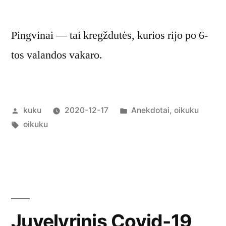
Pingvinai — tai kregždutės, kurios rijo po 6-
tos valandos vakaro.
Posted
Posted
kuku
2020-12-17
Anekdotai
,
oikuku
by
Tags:
in
oikuku
Juvelyrinis Covid-19