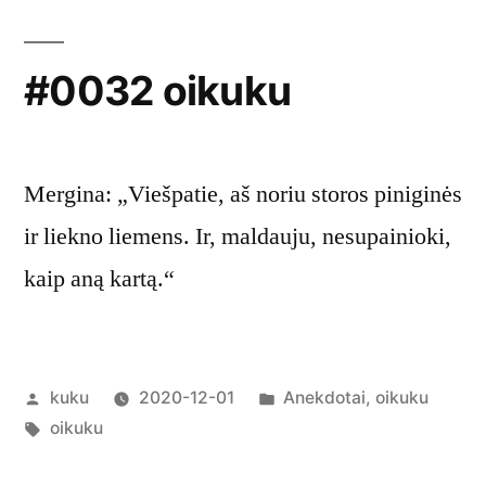
#0032 oikuku
Mergina: „Viešpatie, aš noriu storos piniginės
ir liekno liemens. Ir, maldauju, nesupainioki,
kaip aną kartą.“
Posted
Posted
kuku
2020-12-01
Anekdotai
,
oikuku
by
Tags:
in
oikuku