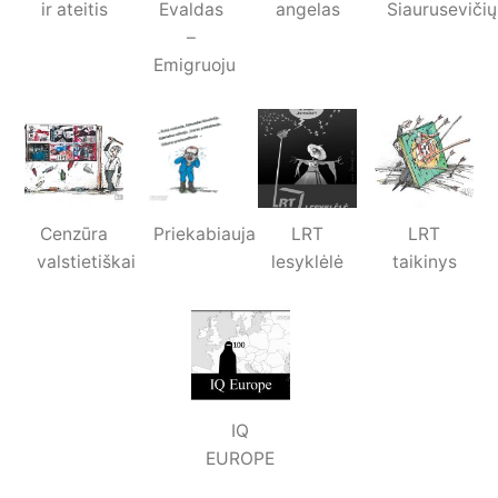
ir ateitis
Evaldas
angelas
Siaurusevičių
–
Emigruoju
Cenzūra
Priekabiauja
LRT
LRT
valstietiškai
lesyklėlė
taikinys
IQ
EUROPE