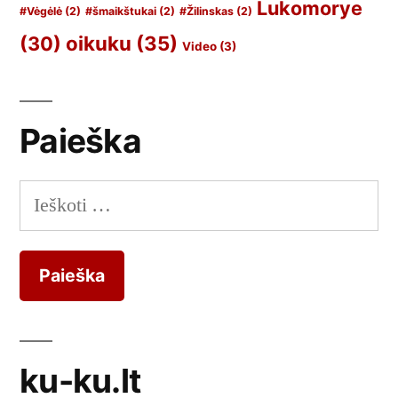
Lukomorye
#Vėgėlė
(2)
#šmaikštukai
(2)
#Žilinskas
(2)
oikuku
(35)
(30)
Video
(3)
Paieška
Ieškoti:
ku-ku.lt