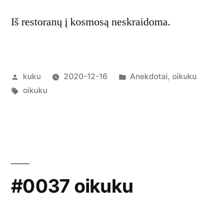
Iš restoranų į kosmosą neskraidoma.
Posted
Posted
kuku
2020-12-16
Anekdotai
,
oikuku
by
Tags:
in
oikuku
#0037 oikuku