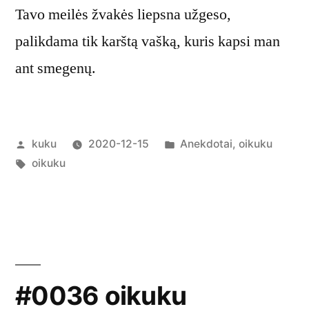
Tavo meilės žvakės liepsna užgeso,
palikdama tik karštą vašką, kuris kapsi man
ant smegenų.
Posted
Posted
kuku
2020-12-15
Anekdotai
,
oikuku
by
Tags:
in
oikuku
#0036 oikuku