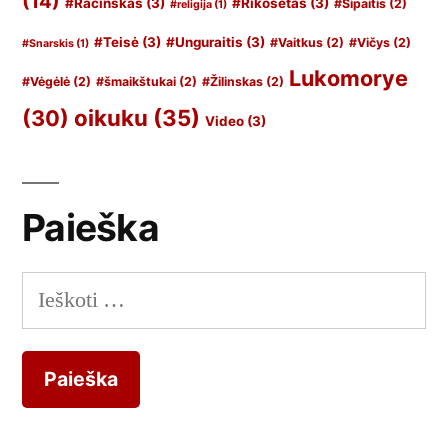
(14)
#Račinskas
(3)
#Rikošetas
(3)
#Sipaitis
(2)
#religija
(1)
#Teisė
(3)
#Unguraitis
(3)
#Vaitkus
(2)
#Vičys
(2)
#Snarskis
(1)
Lukomorye
#Vėgėlė
(2)
#šmaikštukai
(2)
#Žilinskas
(2)
oikuku
(35)
(30)
Video
(3)
Paieška
Ieškoti: