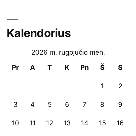
Kalendorius
2026 m. rugpjūčio mėn.
Pr
A
T
K
Pn
Š
S
1
2
3
4
5
6
7
8
9
10
11
12
13
14
15
16