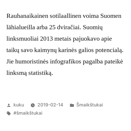
Rauhanaikainen sotilaallinen voima Suomen
lähialueilla arba 25 dviračiai. Suomių
linksmuoliai 2013 metais pajuokavo apie
taikų savo kaimynų karinės galios potencialą.
Jie humoristinės infografikos pagalba pateikė
linksmą statistiką.
Posted
Posted
kuku
2019-02-14
Šmaikštukai
by
Tags:
in
#šmaikštukai