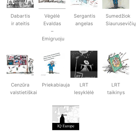
Dabartis
Vėgėlė
Sergantis
Sumedžiok
ir ateitis
Evaldas
angelas
Siaurusevičių
–
Emigruoju
Cenzūra
Priekabiauja
LRT
LRT
valstietiškai
lesyklėlė
taikinys