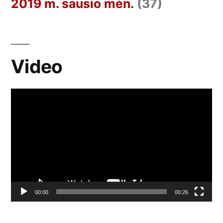
2019 m. sausio mėn.
(37)
Video
Video
grotuvas
00:00
00:26