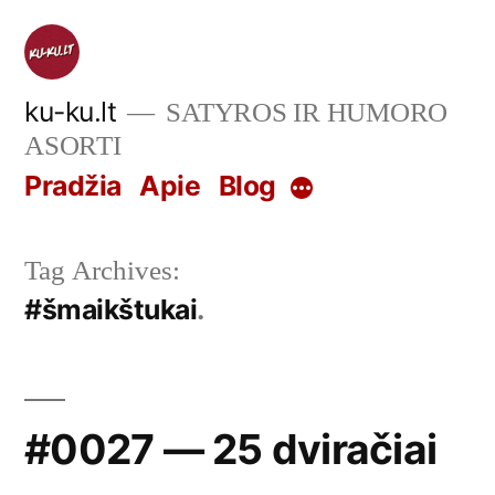
Skip
to
content
ku-ku.lt
SATYROS IR HUMORO
ASORTI
Pradžia
Apie
Blog
More
Tag Archives:
#šmaikštukai
#0027 — 25 dviračiai