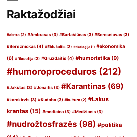
Raktažodžiai
#Ambrasas
(3)
#Bartašiūnas
(3)
#Beresniovas
(3)
#aistra
(2)
#ekonomika
#Bereznickas
(4)
#Eidukaitis
(2)
#ekologija
(1)
#humoristika
(9)
(6)
#Gruzdaitis
(4)
#filosofija
(2)
#humoroproceduros
(212)
#Karantinas
(69)
#Jakštas
(3)
#Jonaitis
(3)
#Lakus
#karokirvis
(3)
#Kudaba
(3)
#kultura
(2)
krantas
(15)
#medicina
(3)
#Medžionis
(3)
#nudrožtosfrazės
(98)
#politika