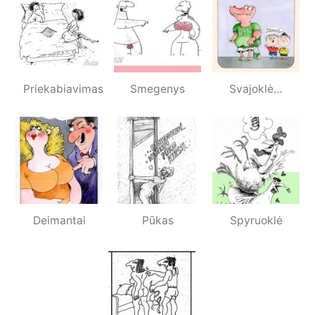
Priekabiavimas
Smegenys
Svajoklė…
Deimantai
Pūkas
Spyruoklė