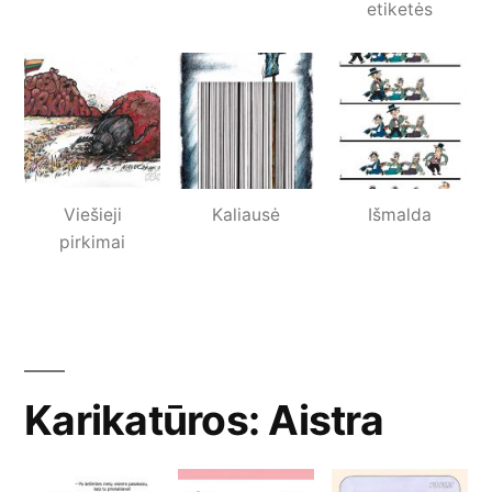
etiketės
Viešieji
Kaliausė
Išmalda
pirkimai
Karikatūros: Aistra