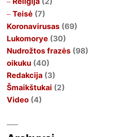
Religija
(2)
Teisė
(7)
Koronavirusas
(69)
Lukomorye
(30)
Nudrožtos frazės
(98)
oikuku
(40)
Redakcija
(3)
Šmaikštukai
(2)
Video
(4)