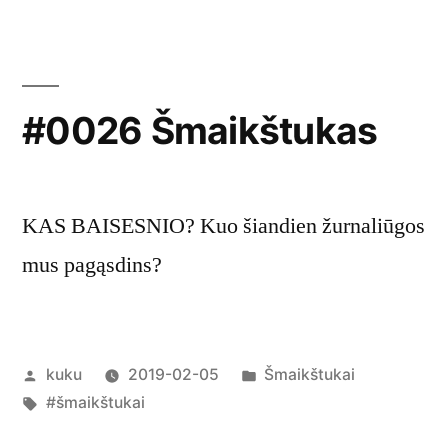
#0026 Šmaikštukas
KAS BAISESNIO? Kuo šiandien žurnaliūgos
mus pagąsdins?
Posted
Posted
kuku
2019-02-05
Šmaikštukai
by
Tags:
in
#šmaikštukai