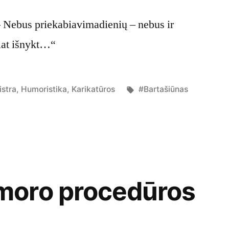
– Nebus priekabiavimadienių – nebus ir
giat išnykt…“
osted
Tags:
istra
,
Humoristika
,
Karikatūros
#Bartašiūnas
oro procedūros