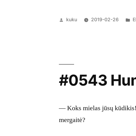
Posted
P
kuku
2019-02-26
E
by
i
#0543 Hum
— Koks mielas jūsų kūdikis!
mergaitė?