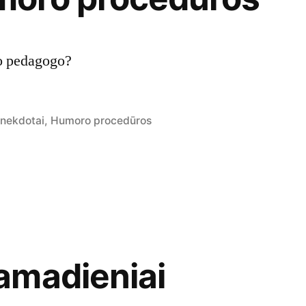
uo pedagogo?
osted
nekdotai
,
Humoro procedūros
n
amadieniai