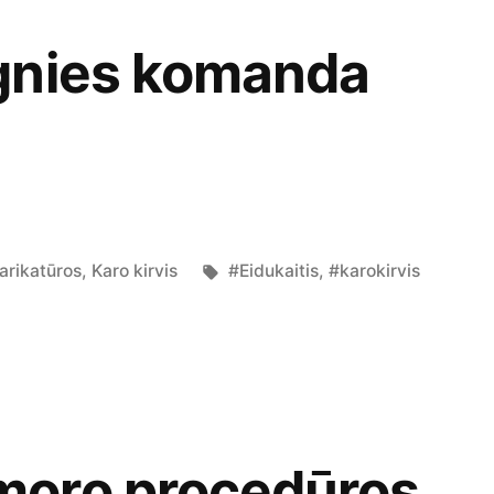
gnies komanda
osted
Tags:
arikatūros
,
Karo kirvis
#Eidukaitis
,
#karokirvis
n
oro procedūros