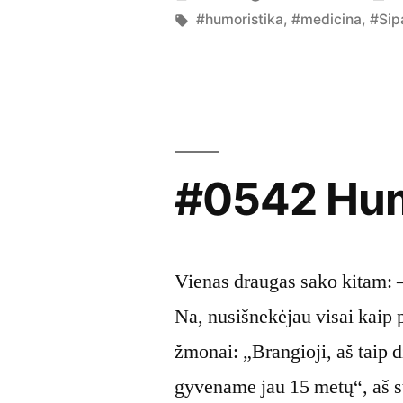
by
Tags:
i
#humoristika
,
#medicina
,
#Sipa
#0542 Hum
Vienas draugas sako kitam:
Na, nusišnekėjau visai kaip
žmonai: „Brangioji, aš taip d
gyvename jau 15 metų“, aš st