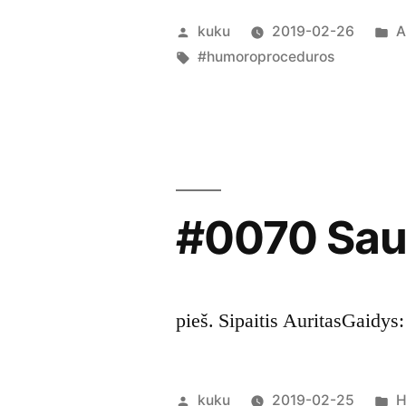
Posted
P
kuku
2019-02-26
A
by
Tags:
i
#humoroproceduros
#0070 Saug
pieš. Sipaitis AuritasGaidys
Posted
P
kuku
2019-02-25
H