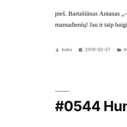
pieš. Bartašiūnas Antanas „
mamadienių! Jau ir taip bai
Posted
P
kuku
2019-02-27
A
by
in
#0544 Hum