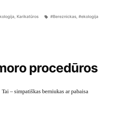
osted
Tags:
kologija
,
Karikatūros
#Bereznickas
,
#ekologija
n
oro procedūros
 Tai – simpatiškas berniukas ar pabaisa