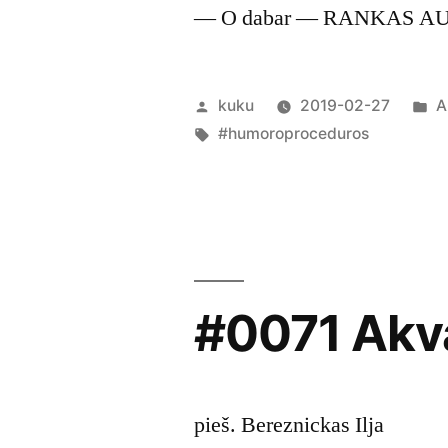
— O dabar — RANKAS A
Posted
P
kuku
2019-02-27
A
by
Tags:
in
#humoroproceduros
#0071 Akv
pieš. Bereznickas Ilja