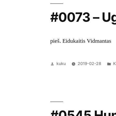
#0073 – U
pieš. Eidukaitis Vidmantas
Posted
P
kuku
2019-02-28
K
by
i
#0545 Hum