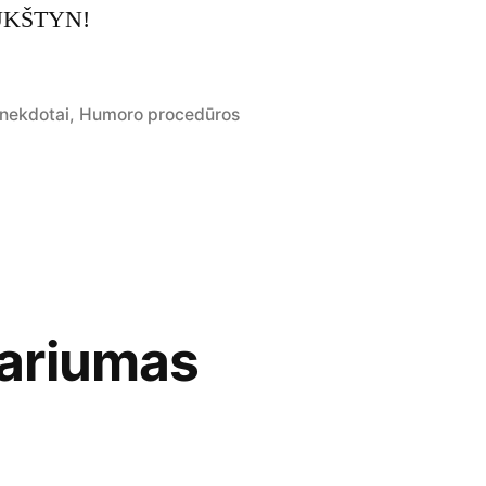
UKŠTYN!
osted
nekdotai
,
Humoro procedūros
ariumas