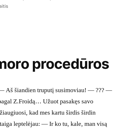
n
itis
oro procedūros
 — Aš šiandien truputį susimoviau! — ??? —
 pagal Z.Froidą… Užuot pasakęs savo
žiaugiuosi, kad mes kartu širdis širdin
aiga leptelėjau: — Ir ko tu, kale, man visą