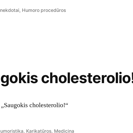
osted
nekdotai
,
Humoro procedūros
n
okis cholesterolio
: „Saugokis cholesterolio!“
osted
umoristika
,
Karikatūros
,
Medicina