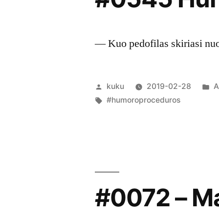
— Kuo pedofilas skiriasi n
Posted
P
kuku
2019-02-28
A
by
Tags:
i
#humoroproceduros
#0072 – M