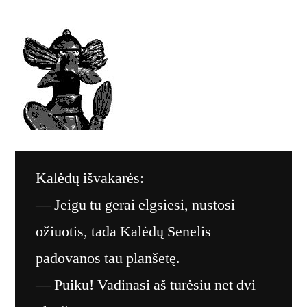
Kalėdų išvakarės:
— Jeigu tu gerai elgsiesi, nustosi
ožiuotis, tada Kalėdų Senelis
padovanos tau planšetę.
— Puiku! Vadinasi aš turėsiu net dvi