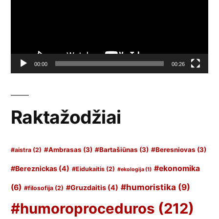
00:00
00:26
Raktažodžiai
#Ambrasas
(3)
#Bartašiūnas
(3)
#Beresniovas
(3)
#aistra
(2)
#ekonomika
#Bereznickas
(4)
#Eidukaitis
(2)
#ekologija
(1)
#humoristika
(9)
(6)
#Gruzdaitis
(4)
#filosofija
(2)
#humoroproceduros
(212)