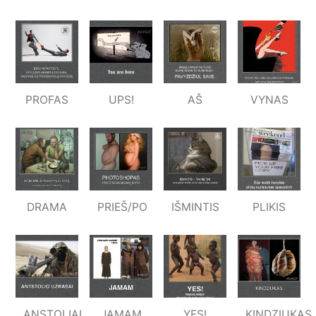
PROFAS
UPS!
AŠ
VYNAS
DRAMA
PRIEŠ/PO
IŠMINTIS
PLIKIS
ANSTOLIAI
JAMAM
YES!
KINDZIUKAS