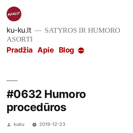
Skip
to
content
ku-ku.lt
SATYROS IR HUMORO
ASORTI
Pradžia
Apie
Blog
More
#0632 Humoro
procedūros
Posted
kuku
2019-12-23
by