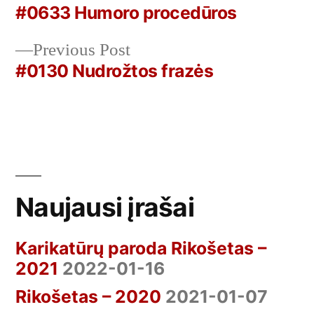
post:
#0633 Humoro procedūros
Navigacija
Previous
Previous Post
tarp
post:
#0130 Nudrožtos frazės
įrašų
Naujausi įrašai
Karikatūrų paroda Rikošetas –
2021
2022-01-16
Rikošetas – 2020
2021-01-07