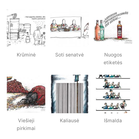
Krūminė
Soti senatvė
Nuogos
etiketės
Viešieji
Kaliausė
Išmalda
pirkimai