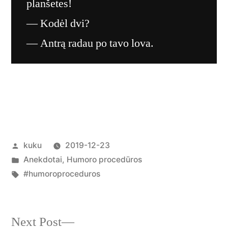
planšetes!
— Kodėl dvi?
— Antrą radau po tavo lova.
Posted
kuku
2019-12-23
by
Posted
Anekdotai
,
Humoro procedūros
in
Tags:
#humoroproceduros
Next
Next Post