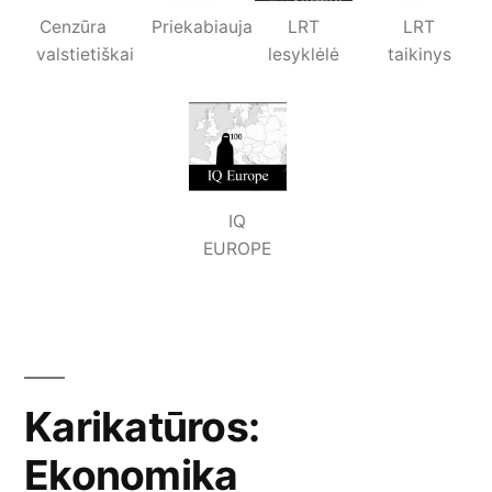
Cenzūra
Priekabiauja
LRT
LRT
valstietiškai
lesyklėlė
taikinys
IQ
EUROPE
Karikatūros:
Ekonomika