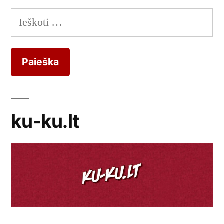
Ieškoti:
ku-ku.lt