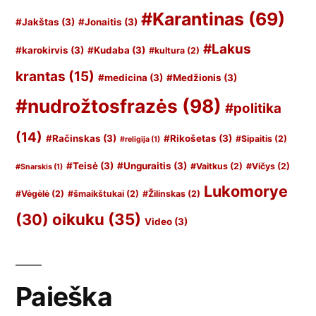
#Karantinas
(69)
#Jakštas
(3)
#Jonaitis
(3)
#Lakus
#karokirvis
(3)
#Kudaba
(3)
#kultura
(2)
krantas
(15)
#medicina
(3)
#Medžionis
(3)
#nudrožtosfrazės
(98)
#politika
(14)
#Račinskas
(3)
#Rikošetas
(3)
#Sipaitis
(2)
#religija
(1)
#Teisė
(3)
#Unguraitis
(3)
#Vaitkus
(2)
#Vičys
(2)
#Snarskis
(1)
Lukomorye
#Vėgėlė
(2)
#šmaikštukai
(2)
#Žilinskas
(2)
oikuku
(35)
(30)
Video
(3)
Paieška